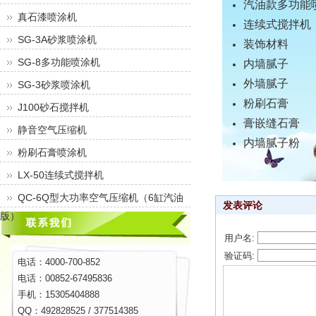
汽油款多功能
真石漆喷涂机
连续式搅拌机
SG-3A砂浆喷涂机
装饰材料
SG-8多功能喷涂机
内墙腻子
外墙腻子
SG-3砂浆喷涂机
粉刷石膏
J100砂石搅拌机
膏嵌缝石膏
静音空气压缩机
内墙腻子粉
粉刷石膏喷涂机
LX-50连续式搅拌机
QC-6Q型大功率空气压缩机（6缸汽油
发表评论
版）
用户名:
验证码:
电话：4000-700-852
电话：00852-67495836
手机：15305404888
QQ：492828525 / 377514385