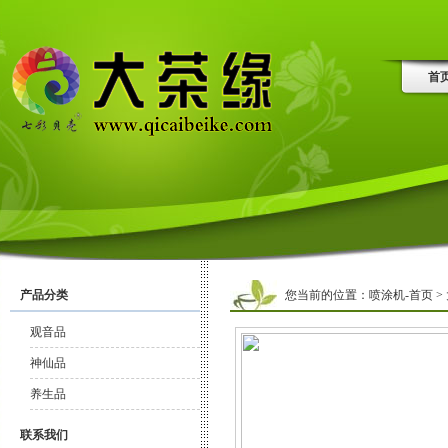
首
产品分类
您当前的位置：
喷涂机-首页
>
观音品
神仙品
养生品
联系我们