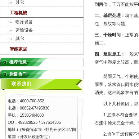
其它
到两倍，千万不能按平
工程机械
二、基层处理：
墙面基
喷涂设备
包、裂纹等问题。
运输设备
三、干燥时间：
正常的
其它
施工。
智能家居
四、延迟施工：
一般来
空气中湿度比较高，而
推荐信息
栏目热门
阴雨天气，个别使用
雨季，落水管口雨水侵
消失。这种现象在有的
电话：4000-700-852
以下几种原因，都可
电话：00852-67495836
1.底漆不符合要求，
手机：15305404888
QQ：492828525 / 377514385
石漆中涂未完全干燥、
地址:山东省菏泽市巨野县开发区327国
2.墙体干燥程度不够
道南（开发区政府对过）