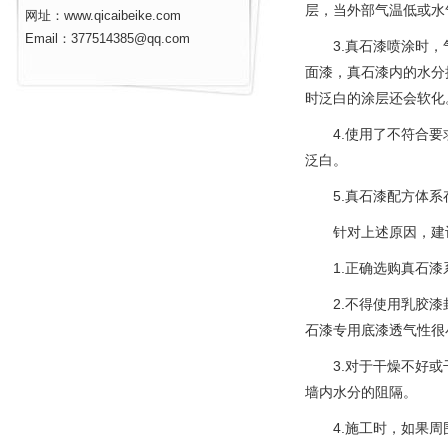
层，当外部气温低或水
网址：www.qicaibeike.com
Email：377514385@qq.com
3.真石漆喷涂时，气
面漆，真石漆内的水分
时泛白的涂层还会软化
4.使用了不符合要求
泛白。
5.真石漆配方体系存
针对上述原因，建议
1.正确选购真石漆系
2.不得使用乳胶漆封
石漆专用底漆透气性很
3.对于干燥不好或干
墙内水分的阻隔。
4.施工时，如果周围