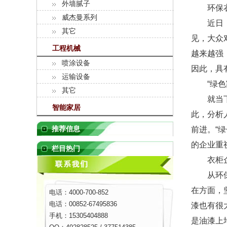
外墙腻子
环保衣
威杰曼系列
近日，记
其它
见，大众
工程机械
越来越强
喷涂设备
因此，具
运输设备
“绿色家
其它
就当下市
智能家居
此，分析
推荐信息
前进。“
的企业重
栏目热门
衣柜企
从环保衣
在方面，
电话：4000-700-852
电话：00852-67495836
漆也有很
手机：15305404888
是油漆上