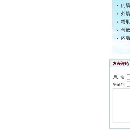
内
外
粉
膏
内
发表评论
用户名:
验证码: