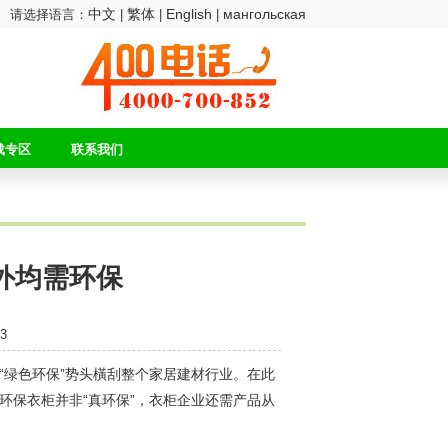
中文
繁体
English
мангольская
请选择语言：
|
|
|
载专区
联系我们
外均需环保
3
“绿色环保”势头橫刮整个家居建材行业。在此
环保衣柜并非“真环保”，衣柜企业还需产品从