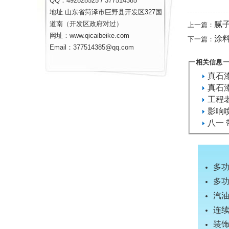
QQ：492828525 / 377514385
地址:山东省菏泽市巨野县开发区327国
腻
道南（开发区政府对过）
上一篇：
网址：www.qicaibeike.com
涂
下一篇：
Email：377514385@qq.com
相关信息
真石
真石
工程
影响
八一
多
多
汽
连
装