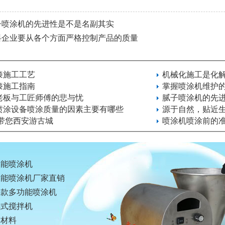
子喷涂机的先进性是不是名副其实
料企业要从各个方面严格控制产品的质量
漆施工工艺
机械化施工是化
漆施工指南
掌握喷涂机维护
老板与工匠师傅的悲与忧
腻子喷涂机的先
喷涂设备喷涂质量的因素主要有哪些
源于自然，贴近
 带您西安游古城
喷涂机喷涂前的
功能喷涂机
功能喷涂机厂家直销
油款多功能喷涂机
续式搅拌机
饰材料