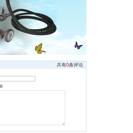
共有
0
条评论
表