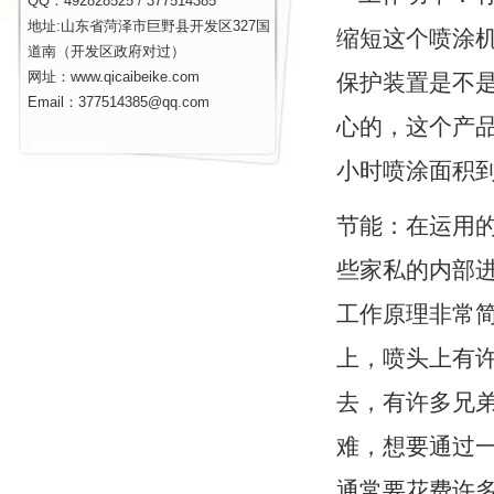
QQ：492828525 / 377514385
地址:山东省菏泽市巨野县开发区327国
缩短这个喷涂
道南（开发区政府对过）
网址：www.qicaibeike.com
保护装置是不
Email：377514385@qq.com
心的，这个产
小时喷涂面积
节能：在运用
些家私的内部
工作原理非常
上，喷头上有
去，有许多兄
难，想要通过
通常要花费许