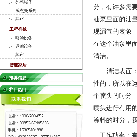
外墙腻子
分，有许多需
威杰曼系列
油泵里面的油
其它
工程机械
现漏气的表象
喷涂设备
在这个油泵里
运输设备
其它
清洁。
智能家居
清洁表面
推荐信息
性的，所以在
栏目热门
个喷头的时分
喷头进行有用
电话：4000-700-852
涂料的时分，
电话：00852-67495836
手机：15305404888
工作功率：