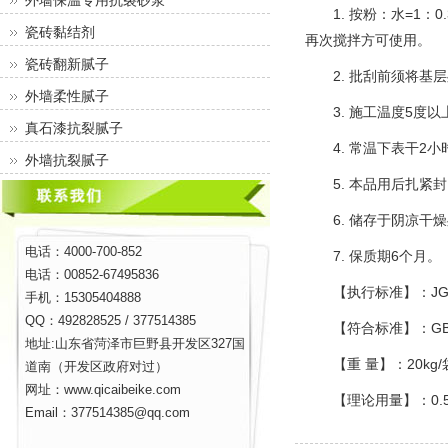
外墙保温专用抗裂砂浆
1. 按粉：水=1：0
瓷砖黏结剂
再次搅拌方可使用。
瓷砖翻新腻子
2. 批刮前须将基层
外墙柔性腻子
3. 施工温度5度以
真石漆抗裂腻子
4. 常温下表干2小
外墙抗裂腻子
5. 本品用后扎紧封
6. 储存于阴凉干燥
电话：4000-700-852
7. 保质期6个月。
电话：00852-67495836
【执行标准】：JG/T1
手机：15305404888
QQ：492828525 / 377514385
【符合标准】：GB185
地址:山东省菏泽市巨野县开发区327国
【重 量】：20kg/
道南（开发区政府对过）
网址：www.qicaibeike.com
【理论用量】：0.5-
Email：377514385@qq.com