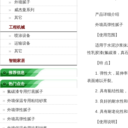
外墙腻子
威杰曼系列
产品详细介绍
其它
外墙高弹性腻子
工程机械
【使用范围】
喷涂设备
运输设备
适用于水泥沙浆抹灰
其它
性乳胶漆(氟碳漆，真
智能家居
【特 点】
推荐信息
1. 弹性大，延伸率
表面难以开裂。
热门点击
2. 具有黏结性能，
氟碳漆专用打底腻子
外墙保温专用粘结砂浆
3. 良好的耐水性和
外墙弹性腻子
4. 具有耐老化性和
外墙高弹性腻子
【使用说明】