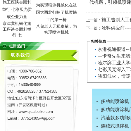
代机遇，引领机喷建
施工告别人工
上一篇：
京津冀机械化施
八旬老人无私奉献，为
涂料供应商--
下一篇：
工座谈会顺利举
实现喷涂机械
行 七
相关信息
栏目热门
京港视通报道-
―卡奇先生来我
哈尔滨工业大学
七彩贝壳深入工
电话：4000-700-852
骄阳似火，情暖
电话：00852-67495836
手机：15305404888
QQ：492828525 / 377514385
地址:山东省菏泽市巨野县开发区327国
多功能喷涂机
道南（开发区政府对过）
多功能喷涂机
网址：www.qicaibeike.com
汽油款多功能
Email：377514385@qq.com
连续式搅拌机