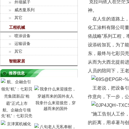
克拉玛依人在茫茫
外墙腻子
威杰曼系列
神。
其它
在人生的道路上，
化工涂料有限公司董
工程机械
喷涂设备
依战略”系列工程，
运输设备
设添砖加瓦，为了
其它
东，最终与七彩贝
智能家居
从而为大西北提前
人员的陪同下，王
推荐信息
王老说，把设备引
作意向，下一步，
我拿什么来迎接您，穿
越而来的国外
航、企融合引领
“施工告别人工价，
先“机”：七彩贝壳
的距离，用卓著与