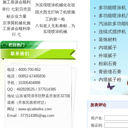
多功能喷涂机
多功能喷涂机
京津冀机械化施
汽油款多功能
八旬老人无私奉献，为
工座谈会顺利举
连续式搅拌机
实现喷涂机械
行 七
装饰材料
栏目热门
内墙腻子
外墙腻子
粉刷石膏
电话：4000-700-852
膏嵌缝石膏
电话：00852-67495836
内墙腻子粉
手机：15305404888
QQ：492828525 / 377514385
地址:山东省菏泽市巨野县开发区327国
道南（开发区政府对过）
发表评论
网址：www.qicaibeike.com
Email：377514385@qq.com
用户名:
验证码: