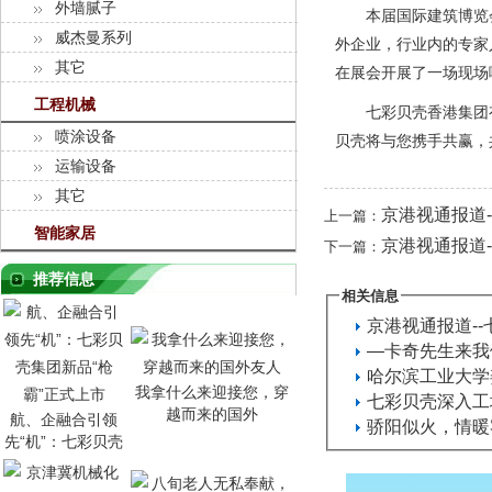
外墙腻子
本届国际建筑博览会将
威杰曼系列
外企业，行业内的专家
其它
在展会开展了一场现场
工程机械
七彩贝壳香港集团有
喷涂设备
贝壳将与您携手共赢，
运输设备
其它
京港视通报道-
上一篇：
智能家居
京港视通报道-
下一篇：
推荐信息
相关信息
京港视通报道-
―卡奇先生来我
哈尔滨工业大学
我拿什么来迎接您，穿
七彩贝壳深入工
越而来的国外
航、企融合引领
骄阳似火，情暖
先“机”：七彩贝壳