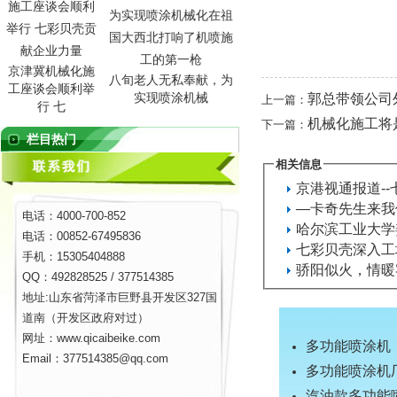
京津冀机械化施
八旬老人无私奉献，为
工座谈会顺利举
实现喷涂机械
郭总带领公司
上一篇：
行 七
机械化施工将
下一篇：
栏目热门
相关信息
京港视通报道-
―卡奇先生来我
电话：4000-700-852
哈尔滨工业大学
电话：00852-67495836
七彩贝壳深入工
手机：15305404888
骄阳似火，情暖
QQ：492828525 / 377514385
地址:山东省菏泽市巨野县开发区327国
道南（开发区政府对过）
网址：www.qicaibeike.com
多功能喷涂机
Email：377514385@qq.com
多功能喷涂机
汽油款多功能