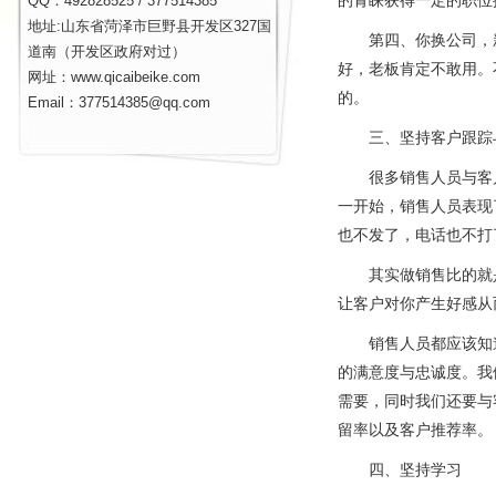
QQ：492828525 / 377514385
地址:山东省菏泽市巨野县开发区327国
第四、你换公司，新
道南（开发区政府对过）
好，老板肯定不敢用。
网址：www.qicaibeike.com
的。
Email：377514385@qq.com
三、坚持客户跟踪
很多销售人员与客户初
一开始，销售人员表现
也不发了，电话也不打
其实做销售比的就是坚
让客户对你产生好感从
销售人员都应该知道
的满意度与忠诚度。我
需要，同时我们还要与
留率以及客户推荐率。
四、坚持学习