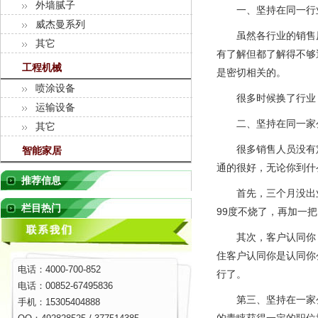
外墙腻子
一、坚持在同一行
威杰曼系列
虽然各行业的销售原
其它
有了解但都了解得不够
工程机械
是密切相关的。
喷涂设备
很多时候换了行业，
运输设备
二、坚持在同一家
其它
很多销售人员没有定
智能家居
通的很好，无论你到什
推荐信息
首先，三个月没出业
栏目热门
99度不烧了，再加一
其次，客户认同你，
住客户认同你是认同你
电话：4000-700-852
行了。
电话：00852-67495836
第三、坚持在一家公
手机：15305404888
的青睐获得一定的职位