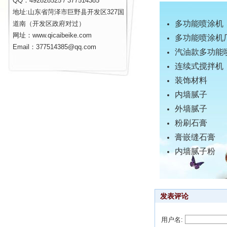
QQ：492828525 / 377514385
地址:山东省菏泽市巨野县开发区327国
多功能喷涂机
道南（开发区政府对过）
网址：www.qicaibeike.com
多功能喷涂机
Email：377514385@qq.com
汽油款多功能
连续式搅拌机
装饰材料
内墙腻子
外墙腻子
粉刷石膏
膏嵌缝石膏
内墙腻子粉
发表评论
用户名: