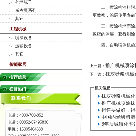
外墙腻子
二、喷涂机涂料附着
威杰曼系列
更致密，涂层使用寿命
其它
三、喷涂机墙面涂层
工程机械
致密的涂层，获得刷涂
喷涂设备
四、自动喷涂机施工效
运输设备
其它
智能家居
推广机械喷涂
上一篇：
抹灰砂浆机械
下一篇：
推荐信息
相关信息
栏目热门
抹灰砂浆机械化
推广机械喷涂抹
销售要做好，得
电话：4000-700-852
中国丙烯酸树脂
电话：00852-67495836
6年后城镇化率
手机：15305404888